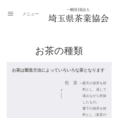
メニュー
お茶の種類
お茶は製造方法によっていろいろな茶となります
煎 茶
─
露天の発芽を材
┌
料とし、蒸して
│
揉みながら乾燥
したもの。
覆下の発芽を材
料とし（新芽の