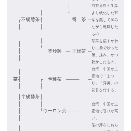
│
煎茶原料の生葉
│
└
より硬化した茶
┌
不醗酵茶
┤
番 茶
─
葉を蒸して揉み
│
│
ながら乾燥した
もの。
│
茶葉を蒸すかわ
│
└
りに釜で炒った
│
釜炒製
─
玉緑茶
─
後、揉み、かつ
│
乾かしたもの。
台湾、中国が主
│
産地で「まつ
茶
┤
┌
包種茶
─
───
─
り」「秀英」の
│
│
花香を付する。
├
半醗酵茶
┤
│
│
台湾、中国が主
│
└
ウーロン茶
─
───
─
産地で香りが高
│
い。
茶の芽をしおら
│