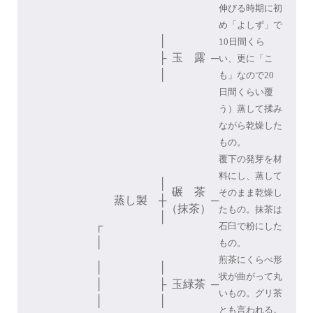
伸びる時期に初
め「よしず」で
│
10日間くら
├
玉 露
─
い、更に「こ
│
も」なので20
日間くらい覆
う）蒸して揉み
ながら乾燥した
もの。
覆下の発芽を材
料にし、蒸して
│
碾 茶
そのまま乾燥し
蒸し製
┼
─
（抹茶）
たもの。抹茶は
│
┌
石臼で粉にした
│
もの。
煎茶にくらべ形
│
│
状が曲がって丸
│
├
玉緑茶
─
いもの。グリ茶
│
│
とも言われる。